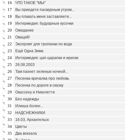
16
ЧТО ТАКОЕ "МЫ"
17
Вы приедете пасмурным утром...
18
Вы плакать меня заставляете...
19
Интермедия: будуарные кусочки
20
Ожидание
21
Оваций!
22
Экспромт для тропинки по воде
23
Ещё Одна Зима
24
Интермедия: цап-царапки и ириски
25
26.08.2003
26
Там пахнет зеленью ночной...
27
Песенка-кричалка про любовь
28
Песенка по дороге в сказку
29
Окассену и Николетте
30
Без надежды
31
Илюша болен...
32
НАДСНЕЖНИКИ
33
16.03, Архангельск
34
Цветы
35
Два вокзала