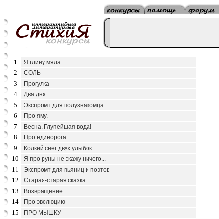
1
Я глину мяла
2
СОЛЬ
3
Прогулка
4
Два дня
5
Экспромт для полузнакомца.
6
Про яму.
7
Весна. Глупейшая вода!
8
Про единорога
9
Колкий снег двух улыбок...
10
Я про руны не скажу ничего...
11
Экспромт для пьяниц и поэтов
12
Старая-старая сказка
13
Возвращение.
14
Про эволюцию
15
ПРО МЫШКУ