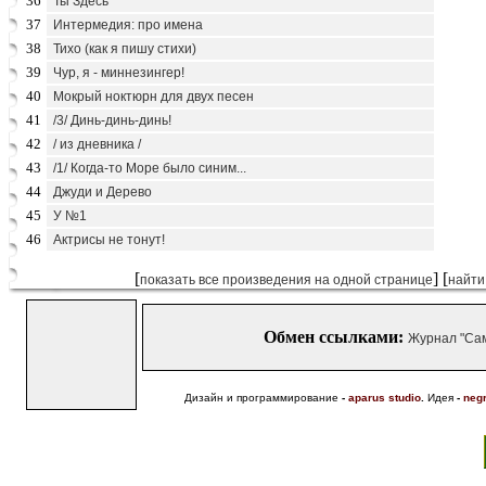
36
Ты Здесь
37
Интермедия: про имена
38
Тихо (как я пишу стихи)
39
Чур, я - миннезингер!
40
Мокрый ноктюрн для двух песен
41
/3/ Динь-динь-динь!
42
/ из дневника /
43
/1/ Когда-то Море было синим...
44
Джуди и Дерево
45
У №1
46
Актрисы не тонут!
[
] [
показать все произведения на одной странице
найти
Обмен ссылками:
Журнал "Са
Дизайн и программирование
-
aparus studio
.
Идея
-
neg