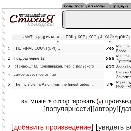
(
MAT
:
[
+
]
/[
-
]) РАЗДЕЛЫ: [
ПЭШ
] [
КСР
] [
КСС
] [
И. ХАЙКУ
] [
OKC
] 
Maluma T
1
THE FINAL COUNT(UP!)…
Booba
Maluma 
2
Поздравление 12
Лукенгла
3
"Я знаю..." М. Конопницкая, пер. с польского
Алина Р
Енот из 
4
самое известное от Тиё
Авивског
Мука Лу
5
The Invisible InvAsion from the Innest Sides…
Йобан М
вы можете отcортировать (
) произвед
популярности
автору
да
[
][
][
[
] [
добавить произведение
увидеть в