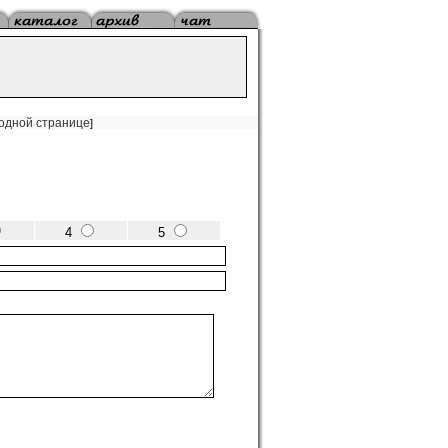
 одной странице
]
4
5