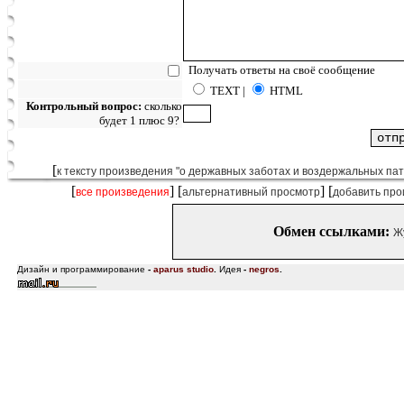
Получать ответы на своё сообщение
TEXT |
HTML
Контрольный вопрос:
сколько
будет 1 плюс 9?
[
к тексту произведения "о державных заботах и воздержальных пат
[
] [
] [
все произведения
альтернативный просмотр
добавить про
Обмен ссылками:
Ж
Дизайн и программирование
-
aparus studio
.
Идея
-
negros
.