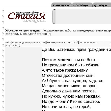
о державных заботах и воздержальных патри
Обсуждение произведения "
все реплики на одной странице
[
]
salts
[произведения рецензента]
[карма рецензента: +0/+0]
[игнорировать
рецензента]
Да Вы, Батенька, прям гражданин з
Поэтом можешь ты не быть,
Но гражданином быть обязан.
А что такое гражданин?
Отечества достойный сын.
Ах! будет с нас купцов, кадетов,
Мещан, чиновников, дворян,
Довольно даже нам поэтов,
Но нужно, нужно нам граждан!
Но где ж они? Кто не сенатор,
Не сочинитель, не герой,