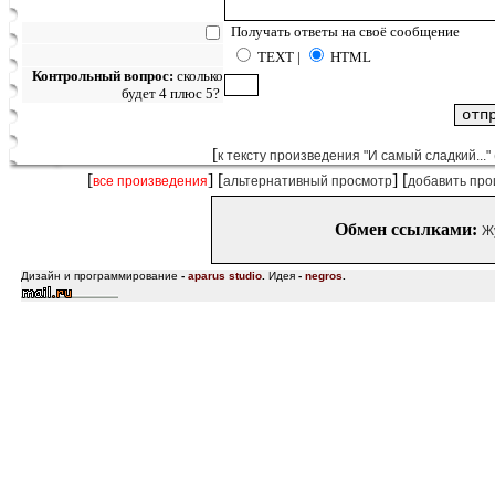
Получать ответы на своё сообщение
TEXT |
HTML
Контрольный вопрос:
сколько
будет 4 плюс 5?
[
к тексту произведения "И самый сладкий..." 
[
] [
] [
все произведения
альтернативный просмотр
добавить про
Обмен ссылками:
Ж
Дизайн и программирование
-
aparus studio
.
Идея
-
negros
.