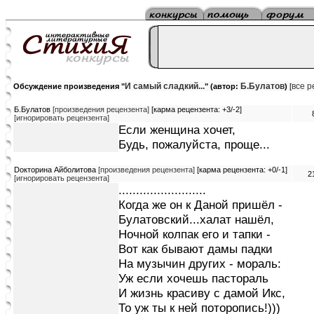
И самый сладкий...
Б.Булатов
все р
Обсуждение произведения "
" (автор:
)
[
Б.Булатов
[произведения рецензента]
[карма рецензента: +3/-2]
[игнорировать рецензента]
Если женщина хочет,
Будь, пожалуйста, проще...
Dокторина Айболитова
[произведения рецензента]
[карма рецензента: +0/-1]
2
[игнорировать рецензента]
.........................
Когда же он к Даной пришёл -
Булатовский...халат нашёл,
Ночной колпак его и тапки -
Вот как бывают дамы падки
На музычин других - мораль:
Уж если хочешь пастораль
И жизнь красиву с дамой Икс,
То уж ты к ней поторопись!)))