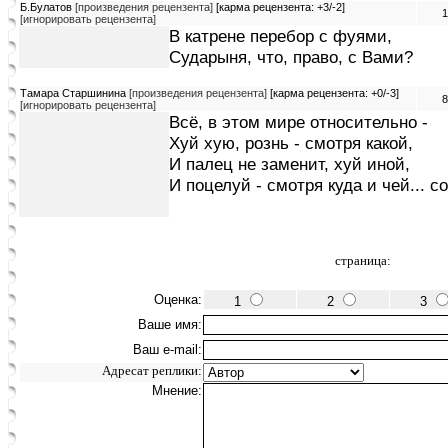
Б.Булатов
[произведения рецензента]
[карма рецензента: +3/-2]
1
[игнорировать рецензента]
В катрене перебор с фуями,
Сударыня, что, право, с Вами?
Тамара Старшинина
[произведения рецензента]
[карма рецензента: +0/-3]
8
[игнорировать рецензента]
Всё, в этом мире относительно -
Хуй хую, рознь - смотря какой,
И палец не заменит, хуй иной,
И поцелуй - смотря куда и чей... с
страница:
Оценка:
1
2
3
Ваше имя:
Ваш e-mail:
Адресат реплики:
Мнение: