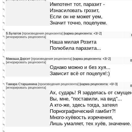
Импотент тот, паразит -
Изнасиловать грозит,
Если он не может уем,
Значит точно, поцелуем.
Б.Булатов
[произведения рецензента]
[карма рецензента: +3/-2]
[игнорировать рецензента]
Наша милая Розита
Полюбила паразита...
Мамаша Дорсет
[произведения рецензента]
[карма рецензента: +3/-2]
8
[игнорировать рецензента]
Однако можно и без хуя...
Зависит всё от поцелуя!:)
Тамара Старшинина
[произведения рецензента]
[карма рецензента: +0/-3]
8
[игнорировать рецензента]
Ах, сударь! Я зарделась от смущен
Вы, мне, "поставили, на вид"...
А кто-же, здесь тогда, затеял
Порнографический гамбит?!
Много-хуёвость изречения,
Лишь умаляет, тех хуёв, значение. 