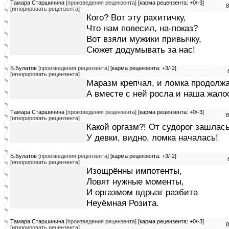
Тамара Старшинина
[произведения рецензента]
[карма рецензента: +0/-3]
8
[игнорировать рецензента]
Кого? Вот эту рахитичку,
Что нам повесил, на-показ?
Вот взяли мужики привычку,
Сюжет додумывать за нас!
Б.Булатов
[произведения рецензента]
[карма рецензента: +3/-2]
[игнорировать рецензента]
Маразм крепчал, и ломка продолж
А вместе с ней росла и наша жало
Тамара Старшинина
[произведения рецензента]
[карма рецензента: +0/-3]
8
[игнорировать рецензента]
Какой оргазм?! От судорог зашлась
У девки, видно, ломка началась!
Б.Булатов
[произведения рецензента]
[карма рецензента: +3/-2]
[игнорировать рецензента]
Изощрённы импотенты,
Ловят нужные моменты,
И оргазмом вдрызг разбита
Неуёмная Розита.
Тамара Старшинина
[произведения рецензента]
[карма рецензента: +0/-3]
8
[игнорировать рецензента]