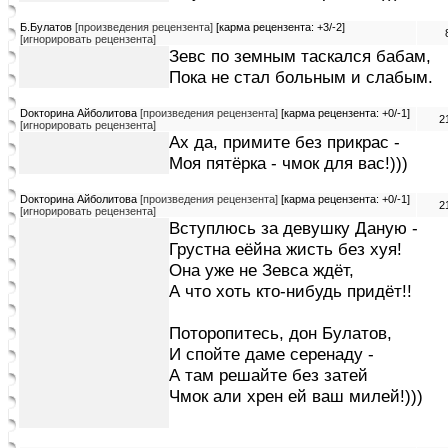
Б.Булатов
[произведения рецензента]
[карма рецензента: +3/-2]
[игнорировать рецензента]
Зевс по земным таскался бабам,
Пока не стал больным и слабым.
Dокторина Айболитова
[произведения рецензента]
[карма рецензента: +0/-1]
2
[игнорировать рецензента]
Ах да, примите без прикрас -
Моя пятёрка - чмок для вас!)))
Dокторина Айболитова
[произведения рецензента]
[карма рецензента: +0/-1]
2
[игнорировать рецензента]
Вступлюсь за девушку Даную -
Грустна еёйна жисть без хуя!
Она уже не Зевса ждёт,
А что хоть кто-нибудь придёт!!
Поторопитесь, дон Булатов,
И спойте даме серенаду -
А там решайте без затей
Чмок али хрен ей ваш милей!)))