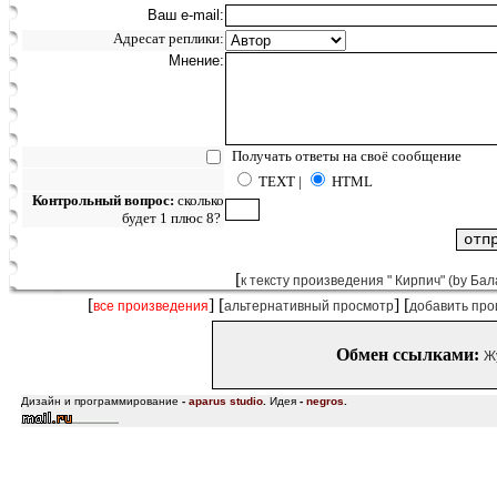
Ваш e-mail:
Адресат реплики:
Мнение:
Получать ответы на своё сообщение
TEXT |
HTML
Контрольный вопрос:
сколько
будет 1 плюс 8?
[
к тексту произведения " Кирпич" (by Ба
[
] [
] [
все произведения
альтернативный просмотр
добавить про
Обмен ссылками:
Ж
Дизайн и программирование
-
aparus studio
.
Идея
-
negros
.