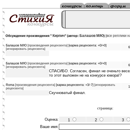
Кирпич
Балашов М/Ю
все реплики 
Обсуждение произведения "
" (автор:
)
[
Балашов М/Ю
[произведения рецензента]
[карма рецензента: +0/+0]
6
[игнорировать рецензента]
Балашов М/Ю
[произведения рецензента]
[карма рецензента: +0/+0]
6
[игнорировать рецензента]
СПАСИБО. Согласен, финал не оченьто весел
то этот выложен не на конкурсе юмора!?
Roma
[произведения рецензента]
[карма рецензента: +3/-7]
[игнорировать
1
рецензента]
Скучноватый финал.
страница:
Оценка:
1
2
3
Ваше имя: