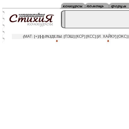
(
MAT
: [
+
]/
[
-
]
) РАЗДЕЛЫ: [
ПЭШ
] [
КСР
] [
КСС
] [
И. ХАЙКУ
] [
OKC
] 