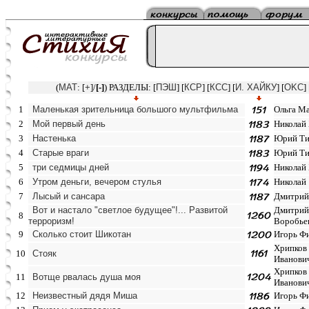
(
MAT
: [
+
]/
[
-
]
) РАЗДЕЛЫ: [
ПЭШ
] [
КСР
] [
КСС
] [
И. ХАЙКУ
] [
OKC
]
1
Маленькая зрительница большого мультфильма
Ольга М
2
Мой первый день
Николай
3
Настенька
Юрий Ти
4
Старые враги
Юрий Ти
5
три седмицы дней
Николай
6
Утром деньги, вечером стулья
Николай
7
Лысый и сансара
Дмитрий
Вот и настало "светлое будущее"!... Развитой
Дмитрий
8
терроризм!
Воробье
9
Сколько стоит Шикотан
Игорь Ф
Хрипков
10
Стояк
Иванови
Хрипков
11
Вотще рвалась душа моя
Иванови
12
Неизвестный дядя Миша
Игорь Ф