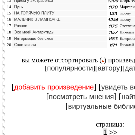
13
Прием у экстрасенса
Игорь Ф
14
Путь
Маргари
15
НА ГОРЯЧУЮ ПЛИТУ
moony
16
МАЛЬЧИК В ЛАМПОЧКЕ
moony
17
Разное
Светлан
18
Эхо моей Антарктиды
Николай
19
Интермеццо без слов
Балерин
20
Счастливая
Николай
вы можете отcортировать (
) произвед
популярности
автору
да
[
][
][
[
] [
добавить произведение
увидеть в
[
] [
посмотреть мнения
най
[
виртуальные библи
страница:
1
>>