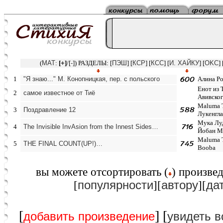
(
MAT
:
[
+
]
/[
-
]) РАЗДЕЛЫ: [
ПЭШ
] [
КСР
] [
КСС
] [
И. ХАЙКУ
] [
OKC
] 
1
"Я знаю..." М. Конопницкая, пер. с польского
Алина Р
Енот из 
2
самое известное от Тиё
Авивског
Maluma 
3
Поздравление 12
Лукенгла
Мука Лу
4
The Invisible InvAsion from the Innest Sides…
Йобан М
Maluma T
5
THE FINAL COUNT(UP!)…
Booba
вы можете отcортировать (
) произвед
популярности
автору
да
[
][
][
[
] [
добавить произведение
увидеть в