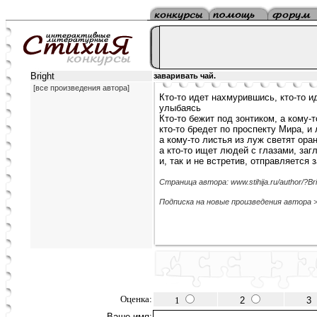
Bright
заваривать чай.
[все произведения автора]
Кто-то идет нахмурившись, кто-то и
улыбаясь
Кто-то бежит под зонтиком, а кому-
кто-то бредет по проспекту Мира, и
а кому-то листья из луж светят ор
а кто-то ищет людей с глазами, заг
и, так и не встретив, отправляется 
Страница автора: www.stihija.ru/author/?Bri
Подписка на новые произведения автора 
Оценка:
1
2
3
Ваше имя: