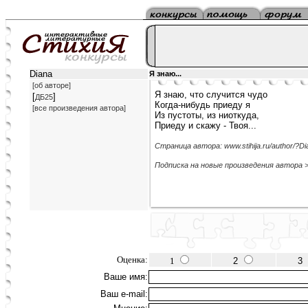
Diana
Я знаю...
[об авторе]
Я знаю, что случится чудо
[
]
ДБ25
Когда-нибудь приеду я
[все произведения автора]
Из пустоты, из ниоткуда,
Приеду и скажу - Твоя...
Страница автора: www.stihija.ru/author/?Di
Подписка на новые произведения автора 
Оценка:
1
2
3
Ваше имя:
Ваш e-mail: