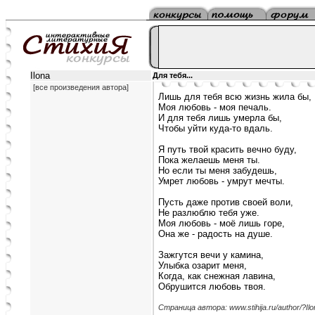
Ilona
Для тебя...
[все произведения автора]
Лишь для тебя всю жизнь жила бы,
Моя любовь - моя печаль.
И для тебя лишь умерла бы,
Чтобы уйти куда-то вдаль.
Я путь твой красить вечно буду,
Пока желаешь меня ты.
Но если ты меня забудешь,
Умрет любовь - умрут мечты.
Пусть даже против своей воли,
Не разлюблю тебя уже.
Моя любовь - моё лишь горе,
Она же - радость на душе.
Зажгутся вечи у камина,
Улыбка озарит меня,
Когда, как снежная лавина,
Обрушится любовь твоя.
Страница автора: www.stihija.ru/author/?Ilo