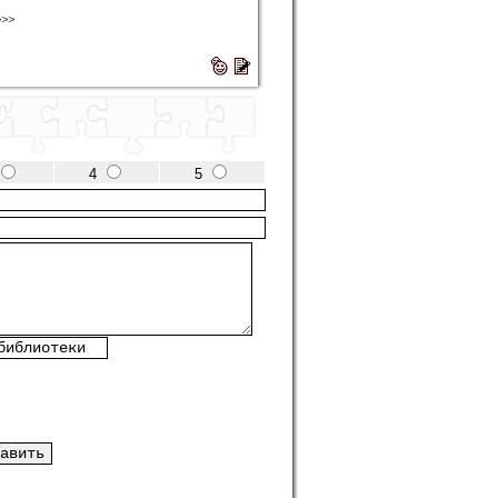
>>>
4
5