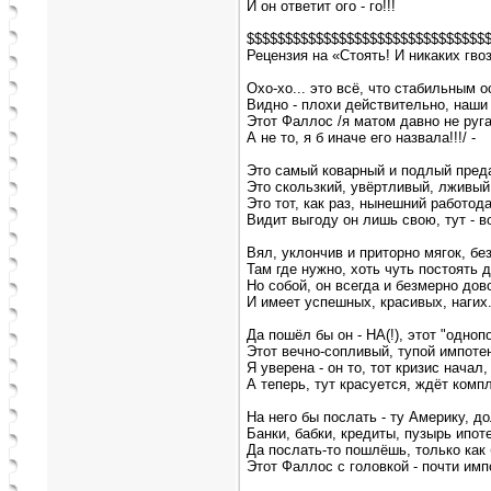
И он ответит ого - го!!!
$$$$$$$$$$$$$$$$$$$$$$$$$$$$$$$
Рецензия на «Стоять! И никаких гво
Охо-хо... это всё, что стабильным о
Видно - плохи действительно, наши 
Этот Фаллос /я матом давно не руг
А не то, я б иначе его назвала!!!/ -
Это самый коварный и подлый пред
Это скользкий, увёртливый, лживый
Это тот, как раз, нынешний работода
Видит выгоду он лишь свою, тут - в
Вял, уклончив и приторно мягок, бе
Там где нужно, хоть чуть постоять 
Но собой, он всегда и безмерно дов
И имеет успешных, красивых, нагих
Да пошёл бы он - НА(!), этот "одноп
Этот вечно-сопливый, тупой импотен
Я уверена - он то, тот кризис начал,
А теперь, тут красуется, ждёт комп
На него бы послать - ту Америку, д
Банки, бабки, кредиты, пузырь ипоте
Да послать-то пошлёшь, только как 
Этот Фаллос с головкой - почти имп