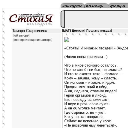
Тамара Старшинина
[MAT] Дожили! Послать некуда!
[об авторе]
[все произведения автора]
«Стоять! И никаких гвоздей!» (Андр
(Назло всем кризисам...)
Что в мире стойкого осталось,
Что не согнёт ни быт, ни власть?
И кто-то скажет тихо – фаллос…
Кому – забава, кому – сласть.
Он испокон – и жезл, и идол,
Предел мечтаний и обид.
А он, бедняга, столько видел!
Герой оргазмов и либид.
Его повсюду вспоминают,
И всуе в речь свою суют.
А он об уголке мечтает,
Где сыровато, но – уют.
Как у поэта говорится,
Сейчас не вспомню у кого:
«Не позволяй ему лениться!»,