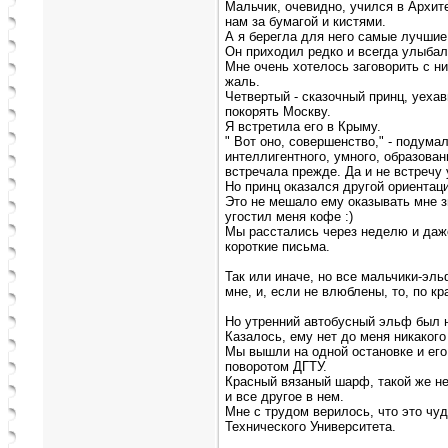
Мальчик, очевидно, учился в Архит
нам за бумагой и кистями.
А я берегла для него самые лучшие
Он приходил редко и всегда улыбал
Мне очень хотелось заговорить с ни
жаль.
Четвертый - сказочный принц, уеха
покорять Москву.
Я встретила его в Крыму.
" Вот оно, совершенство," - подума
интеллигентного, умного, образован
встречала прежде. Да и не встречу 
Но принц оказался другой ориентаци
Это не мешало ему оказывать мне з
угостил меня кофе :)
Мы расстались через неделю и даже
короткие письма.
Так или иначе, но все мальчики-эл
мне, и, если не влюблены, то, по к
Но утренний автобусный эльф был н
Казалось, ему нет до меня никакого
Мы вышли на одной остановке и его
поворотом ДГТУ.
Красный вязаный шарф, такой же не
и все другое в нем.
Мне с трудом верилось, что это чу
Технического Университета.