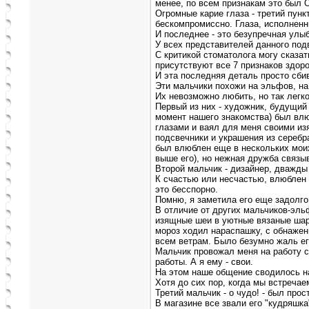
менее, по всем признакам это был 
Огромные карие глаза - третий пунк
бескомпромиссно. Глаза, исполненн
И последнее - это безупречная улыб
У всех представителей данного под
С критикой стоматолога могу сказат
присутствуют все 7 признаков здор
И эта последняя деталь просто сбив
Эти мальчики похожи на эльфов, на
Их невозможно любить, но так легко
Первый из них - художник, будущий 
момент нашего знакомства) был вл
глазами и ваял для меня своими и
подсвечники и украшения из серебра
был влюблен еще в нескольких моих
выше его), но нежная дружба связыв
Второй мальчик - дизайнер, дважд
К счастью или несчастью, влюблен 
это бесспорно.
Помню, я заметила его еще задолго
В отличие от других мальчиков-эл
изящные шеи в уютные вязаные ша
мороз ходил нараспашку, с обнажен
всем ветрам. Было безумно жаль его
Мальчик провожал меня на работу с
работы. А я ему - свои.
На этом наше общение сводилось на
Хотя до сих пор, когда мы встречаем
Третий мальчик - о чудо! - был прос
В магазине все звали его "кудряшка