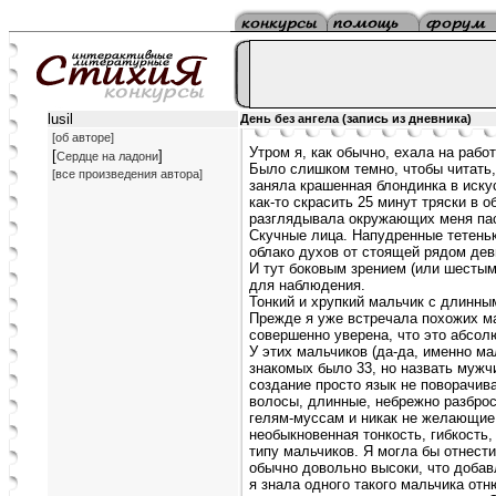
lusil
День без ангела (запись из дневника)
[об авторе]
Утром я, как обычно, ехала на работ
[
]
Сердце на ладони
Было слишком темно, чтобы читать,
[все произведения автора]
заняла крашенная блондинка в искус
как-то скрасить 25 минут тряски в 
разглядывала окружающих меня па
Скучные лица. Напудренные тетеньк
облако духов от стоящей рядом дев
И тут боковым зрением (или шестым
для наблюдения.
Тонкий и хрупкий мальчик с длинн
Прежде я уже встречала похожих ма
совершенно уверена, что это абсол
У этих мальчиков (да-да, именно ма
знакомых было 33, но назвать мужч
создание просто язык не поворачива
волосы, длинные, небрежно разбро
гелям-муссам и никак не желающие 
необыкновенная тонкость, гибкость
типу мальчиков. Я могла бы отнести
обычно довольно высоки, что добав
я знала одного такого мальчика отн