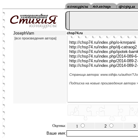
JosephVam
chsp74.ru
[все произведения автора]
http://chsp74.ru/index.php/o-kmrpanii
http://chsp74.ru/index.php/dj-catraog2
http://chsp74.ru/index.php/ipotek-barn
http://chsp74.ru/index.php/2014-089-6
http://chsp74.ru/index.php/2014-089-2
http://chsp74.ru/index.php/2014-089-2
Страница автора: www.stihija.ru/author/?
Подписка на новые произведения автора 
Оценка:
1
2
3
Ваше имя: