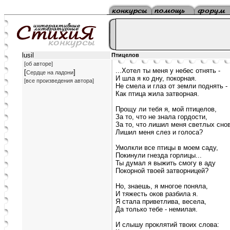
lusil
Птицелов
[об авторе]
...Хотел ты меня у небес отнять -
[
]
Сердце на ладони
И шла я ко дну, покорная.
[все произведения автора]
Не смела и глаз от земли поднять -
Как птица жила затворная.
Прощу ли тебя я, мой птицелов,
За то, что не знала гордости,
За то, что лишил меня светлых снов
Лишил меня слез и голоса?
Умолкли все птицы в моем саду,
Покинули гнезда горлицы...
Ты думал я выжить смогу в аду
Покорной твоей затворницей?
Но, знаешь, я многое поняла,
И тяжесть оков разбила я.
Я стала приветлива, весела,
Да только тебе - немилая.
И слышу проклятий твоих слова: