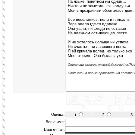
На языке, понятном им одним...
Никто и не заметил, как колдунья
Моя в прозрачный обратилась дым.
Все веселились, пели и плясали,
Заря алела где-то вдалеке.
Она ушла, ни следа не оставив
На влажном остывающем песке.
И не хотелось больше ни успеха,
Ни счастья, ни лаврового венка...
Я ей кричала вслед, но только эхо
Мне вторило. Она была глуха.
Страница автора: www.stihija.ru/author/?lusi
Подписка на новые произведения автора 
Оценка:
1
2
3
Ваше имя:
Ваш e-mail: