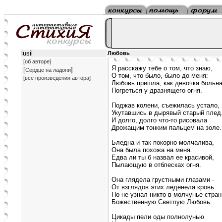
lusil
Любовь
[об авторе]
Я расскажу тебе о том, что знаю,
[
]
Сердце на ладони
О том, что было, было до меня:
[все произведения автора]
Любовь пришла, как девочка больна
Погреться у дразнящего огня.
Поджав колени, съежилась устало,
Укутавшись в дырявый старый плед
И долго, долго что-то рисовала
Дрожащим тонким пальцем на золе.
Бледна и так покорно молчалива,
Она была похожа на меня.
Едва ли ты б назвал ее красивой,
Пылающую в отблесках огня.
Она глядела грустными глазами -
От взглядов этих леденела кровь.
Но не узнал никто в молчунье стра
Божественную Светлую Любовь.
Цикады пели оды полнолунью