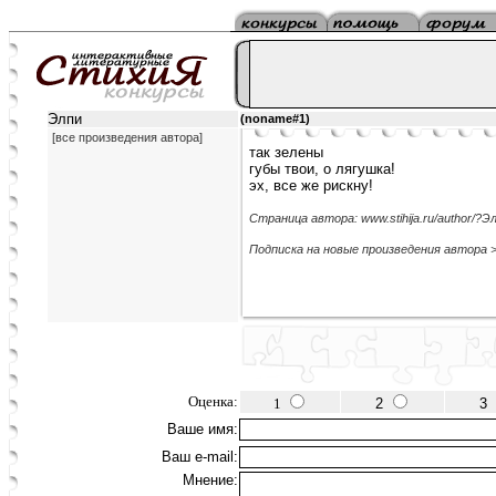
Элпи
(noname#1)
[все произведения автора]
так зелены
губы твои, о лягушка!
эх, все же рискну!
Страница автора: www.stihija.ru/author/?Э
Подписка на новые произведения автора 
Оценка:
1
2
3
Ваше имя:
Ваш e-mail:
Мнение: