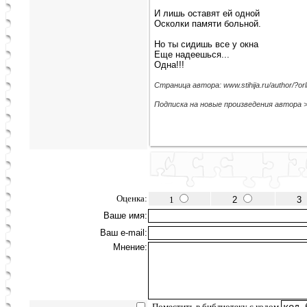
И лишь оставят ей одной
Осколки памяти больной.
Но ты сидишь все у окна
Еще надеешься...
Одна!!!
Страница автора: www.stihija.ru/author/?orl
Подписка на новые произведения автора 
Оценка:
1
2
3
Ваше имя:
Ваш e-mail:
Мнение:
Поместить в библиотеку с кодом