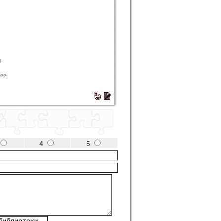
i
>>>
4
5