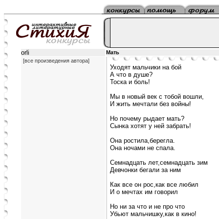
orli
Мать
[все произведения автора]
Уходят мальчики на бой
А что в душе?
Тоска и боль!
Мы в новый век с тобой вошли,
И жить мечтали без войны!
Но почему рыдает мать?
Сынка хотят у ней забрать!
Она ростила,берегла.
Она ночами не спала.
Семнадцать лет,семнадцать зим
Девчонки бегали за ним
Как все он рос,как все любил
И о мечтах им говорил
Но ни за что и не про что
Убьют мальчишку,как в кино!