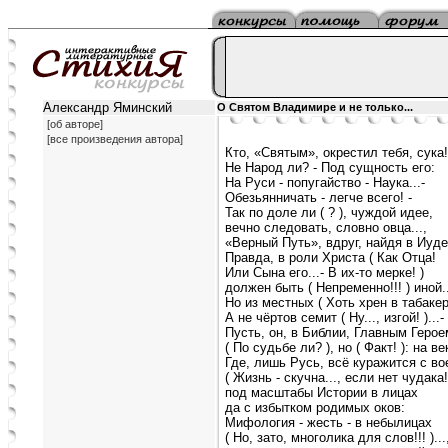
Александр Яминский
О Святом Владимире и не только...
[об авторе]
[все произведения автора]
Кто, «Святым», окрестил тебя, сука!
Не Народ ли? - Под сущность его:
На Руси - попугайство - Наука...-
Обезьянничать - легче всего! -
Так по доле ли ( ? ), чуждой идее,
вечно следовать, словно овца...,
«Верный Путь», вдруг, найдя в Иудее
Правда, в роли Христа ( Как Отца!
Или Сына его...- В их-то мерке! )
должен быть ( Непременно!!! ) иной..
Но из местных ( Хоть хрен в табакерк
А не чёртов семит ( Ну..., изгой! )...-
Пусть, он, в Библии, Главным Герое
( По судьбе ли? ), но ( Факт! ): на век
Где, лишь Русь, всё куражится с во
( Жизнь - скучна..., если нет чудака! 
под масштабы Истории в лицах
да с избытком родимых оков:
Мифология - жесть - в небылицах
( Но, зато, многолика для слов!!! )...