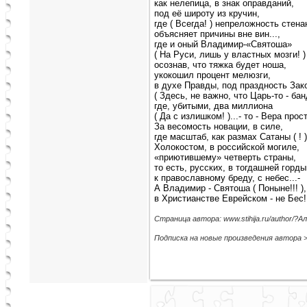
как нелепица, в знак оправданий,
под её широту из кручин,
где ( Всегда! ) непреложность стена
объясняет причины вне вин...,
где и оный Владимир-«Святоша»
( На Руси, лишь у властных мозги! )
осознав, что тяжка будет ноша,
укокошил процент мелюзги,
в духе Правды, под праздность Зак
( Здесь, не важно, что Царь-то - банд
где, убитыми, два миллиона
( Да с излишком! )...- то - Вера прост
За весомость новации, в силе,
где масштаб, как размах Сатаны ( ! )
Холокостом, в российской могиле,
«приютившему» четверть страны,
то есть, русских, в тогдашней горды
к православному бреду, с небес...-
А Владимир - Святоша ( Поныне!!! ),
в Христианстве Еврейском - не Бес!
Страница автора: www.stihija.ru/author/?
Подписка на новые произведения автора 