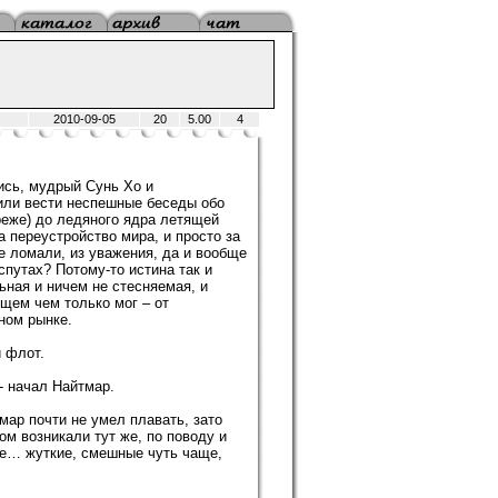
2010-09-05
20
5.00
4
ись, мудрый Сунь Хо и
ли вести неспешные беседы обо
(реже) до ледяного ядра летящей
а переустройство мира, и просто за
е ломали, из уважения, да и вообще
спутах? Потому-то истина так и
ьная и ничем не стесняемая, и
щем чем только мог – от
ном рынке.
й флот.
 - начал Найтмар.
шмар почти не умел плавать, зато
ом возникали тут же, по поводу и
кие… жуткие, смешные чуть чаще,