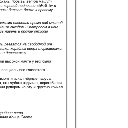
охань, порывы ветра машут
 с корявой надписью «БРИГЪ» и
ики белеют ближе к правому
смами нависали прямо над мачтой
оньим гнездом и матросом в нём,
зь ливень и прочие отходы
ны резвятся на свободной от
ашки, кораблик вверх тормашками,
т и деревяшки»
мой высокой мачте у них была
 специального глазастого
изонт и искал чёрные паруса.
, он глубоко вздыхал, перегибался
ни рупором ко рту и грустно кричал
ередине лета
начало Конца Света…