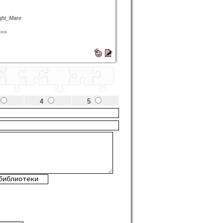
ight_Mare
>>>
4
5