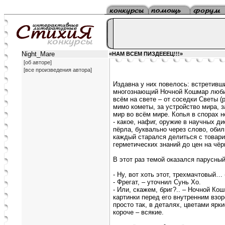
Night_Mare
«НАМ ВСЕМ ПИЗДЕЕЕЦ!!!»
[об авторе]
[все произведения автора]
Издавна у них повелось: встретивш
многознающий Ночной Кошмар люби
всём на свете – от соседки Светы 
мимо кометы, за устройство мира, з
мир во всём мире. Копья в спорах н
- какое, нафиг, оружие в научных ди
пёрла, буквально через слово, обил
каждый старался делиться с товари
герметических знаний до цен на чёр
В этот раз темой оказался парусны
- Ну, вот хоть этот, трехмачтовый…
- Фрегат, – уточнил Сунь Хо.
- Или, скажем, бриг?.. – Ночной Ко
картинки перед его внутренним взор
просто так, в деталях, цветами яр
короче – всякие.