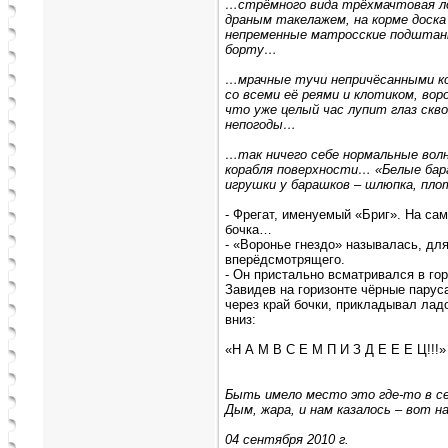
…стрёмного вида трёхмачтовая л
драным такелажем, на корме доска
непременные матросские подштанн
борту…
…мрачные тучи непричёсанными ко
со всеми её реями и клотиком, вор
что уже целый час лупит глаз скво
непогоды…
…так ничего себе нормальные вол
корабля поверхности… «Белые бар
игрушки у барашков – шлюпка, пло
- Фрегат, именуемый «Бриг». На са
бочка…
- «Воронье гнездо» называлась, для
вперёдсмотрящего.
- Он пристально всматривался в гор
Завидев на горизонте чёрные паруса
через край бочки, прикладывал ладо
вниз:
«Н А М В С Е М П И З Д Е Е Е Ц!!!»
Быть имело место это где-то в с
Дым, жара, и нам казалось – вот 
04 сентября 2010 г.