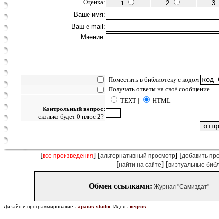
Оценка:
1
2
3
Ваше имя:
Ваш e-mail:
Мнение:
Поместить в библиотеку с кодом
Получать ответы на своё сообщение
TEXT |
HTML
Контрольный вопрос:
сколько будет 0 плюс 2?
[
] [
] [
все произведения
альтернативный просмотр
добавить пр
[
] [
найти на сайте
виртуальные биб
Обмен ссылками:
Журнал "Самиздат"
Дизайн и программирование
-
aparus studio
.
Идея
-
negros
.