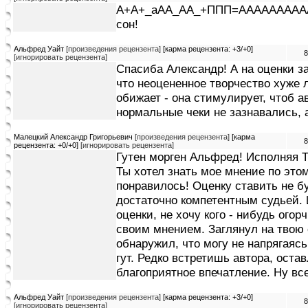
А+А+_аАА_АА_+ППП=АААААААААААА
сон!
Альфред Уайт
[произведения рецензента]
[карма рецензента: +3/+0]
8
[игнорировать рецензента]
Спасиба Александр! А на оценки за
что неоцененное творчество хуже л
обижает - она стимулирует, чтоб ав
нормальные чеки не зазнавались, 
Малецкий Александр Григорьевич
[произведения рецензента]
[карма
8
рецензента: +0/+0]
[игнорировать рецензента]
Гутен морген Альфред! Исполняя Т
Ты хотел знать мое мнение по этом
понравилось! Оценку ставить не бу
достаточно компетентным судьей.
оценки, не хочу кого - нибудь ого
своим мнением. Заглянул на твою 
обнаружил, что могу не напрягаясь
гут. Редко встретишь автора, оста
благоприятное впечатление. Ну все
Альфред Уайт
[произведения рецензента]
[карма рецензента: +3/+0]
8
[игнорировать рецензента]