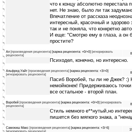
что к концу абсолютно перестала по
нет. Не знаю, было ли так задумано
Впечатление от рассказа неоднозна
интересный, красочный и здорово з
так и не поняла, что конкретно авт
И еще: "Смотрю ему в глаза, а он б
простите?
Ал
[произведения рецензента]
[карма рецензента: +0/+0]
[игнорировать
8
рецензента]
Психодел, конечно, но интересно.
Альфред Уайт
[произведения рецензента]
[карма рецензента: +3/+0]
8
[игнорировать рецензента]
Пасиб Воробей, ты ли не Джек? :) 
немойконек! Придерживаюсь точки 
все остальное - второй план.
Воробей
[произведения рецензента]
[карма рецензента: +0/+0]
[игнорировать
8
рецензента]
Стиль немного е**нутый,но интерес
пишется без мягкого знака, а "нена
Самокиш Макс
[произведения рецензента]
[карма рецензента: +3/-6]
1
[игнорировать рецензента]