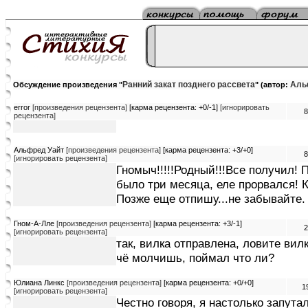
Ранний закат позднего рассвета
Аль
Обсуждение произведения "
" (автор:
error
[произведения рецензента]
[карма рецензента: +0/-1]
[игнорировать
8
рецензента]
Альфред Уайт
[произведения рецензента]
[карма рецензента: +3/+0]
8
[игнорировать рецензента]
Гномыч!!!!!Родный!!!Все получил! П
было три месяца, еле прорвался! 
Позже еще отпишу...не забывайте.
Гном-А-Лле
[произведения рецензента]
[карма рецензента: +3/-1]
2
[игнорировать рецензента]
так, вилка отправлена, ловите вилк
чё молчишь, поймал что ли?
Юлиана Линкс
[произведения рецензента]
[карма рецензента: +0/+0]
1
[игнорировать рецензента]
Честно говоря, я настолько запута