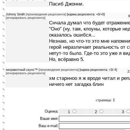
Пасиб Джонни.
Johnny Smith
[произведения рецензента]
[карма рецензента: +0/+0]
8
[игнорировать рецензента]
Снчала думал что будет отражени
"Оно" (ну, там, клоуны, которые н
оказалось ошибся...
Незнаю, но что-то это мне напомни
герой неразличает реальность от с
нетут-то было. Где-то это уже я ви
Но, всёравно 5.
неграмотный скунс™
[произведения рецензента]
[карма рецензента: +3/-4]
2
[игнорировать рецензента]
хм старнноо я ж вроде читал и реп
ничего нет загадка блин
страница:
1
Оценка:
1
2
3
Ваше имя:
Ваш e-mail: