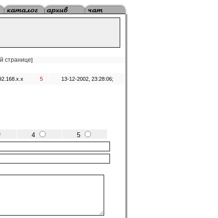
ой странице
]
92.168.x.x
5
13-12-2002, 23:28:06;
4
5