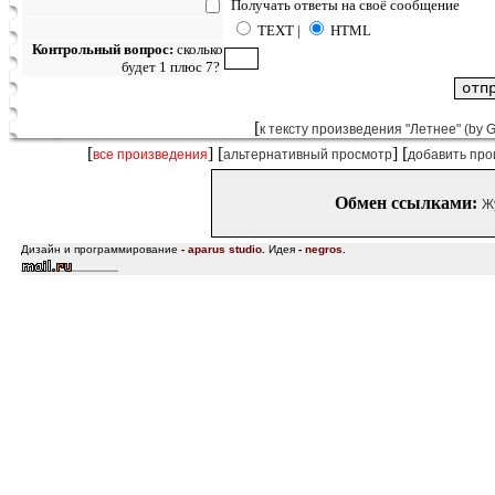
Получать ответы на своё сообщение
TEXT |
HTML
Контрольный вопрос:
сколько
будет 1 плюс 7?
[
к тексту произведения "Летнее" (by G
[
] [
] [
все произведения
альтернативный просмотр
добавить про
Обмен ссылками:
Ж
Дизайн и программирование
-
aparus studio
.
Идея
-
negros
.