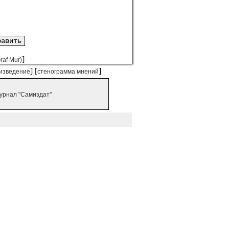
]
raf Mur)
] [
]
изведение
стенограмма мнений
урнал "Самиздат"