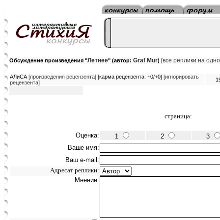
Летнее
Graf Mur
все реплики на одн
Обсуждение произведения "
" (автор:
)
[
АЛиСА
[произведения рецензента]
[карма рецензента: +0/+0]
[игнорировать
1
рецензента]
страница:
Оценка:
1
2
3
Ваше имя:
Ваш e-mail:
Адресат реплики:
Мнение: