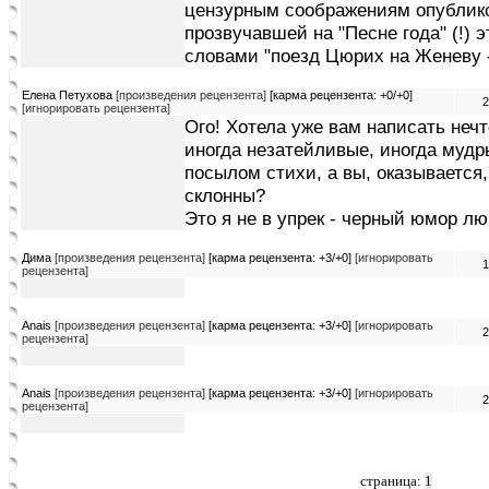
цензурным соображениям опублико
прозвучавшей на "Песне года" (!) 
словами "поезд Цюрих на Женеву - к
Елена Петухова
[произведения рецензента]
[карма рецензента: +0/+0]
2
[игнорировать рецензента]
Ого! Хотела уже вам написать нечт
иногда незатейливые, иногда мудр
посылом стихи, а вы, оказывается
склонны?
Это я не в упрек - черный юмор л
Дима
[произведения рецензента]
[карма рецензента: +3/+0]
[игнорировать
1
рецензента]
Anais
[произведения рецензента]
[карма рецензента: +3/+0]
[игнорировать
2
рецензента]
Anais
[произведения рецензента]
[карма рецензента: +3/+0]
[игнорировать
2
рецензента]
страница:
1