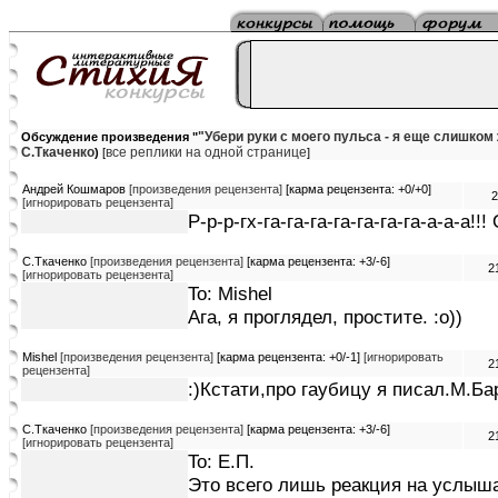
"Убери руки с моего пульса - я еще слишком 
Обсуждение произведения "
C.Tкаченко
все реплики на одной странице
)
[
]
Андрей Кошмаров
[произведения рецензента]
[карма рецензента: +0/+0]
2
[игнорировать рецензента]
Р-р-р-гх-га-га-га-га-га-га-га-а-а-а!!! 
C.Tкаченко
[произведения рецензента]
[карма рецензента: +3/-6]
2
[игнорировать рецензента]
To: Mishel
Ага, я проглядел, простите. :о))
Mishel
[произведения рецензента]
[карма рецензента: +0/-1]
[игнорировать
2
рецензента]
:)Кстати,про гаубицу я писал.М.Бар
C.Tкаченко
[произведения рецензента]
[карма рецензента: +3/-6]
2
[игнорировать рецензента]
To: Е.П.
Это всего лишь реакция на услыша