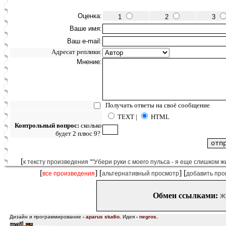
Оценка:
1
2
3
Ваше имя:
Ваш e-mail:
Адресат реплики:
Мнение:
Получать ответы на своё сообщение
TEXT |
HTML
Контрольный вопрос:
сколько
будет 2 плюс 9?
[
к тексту произведения ""Убери руки с моего пульса - я еще слишком жи
[
] [
] [
все произведения
альтернативный просмотр
добавить про
Обмен ссылками:
Ж
Дизайн и программирование
-
aparus studio
.
Идея
-
negros
.