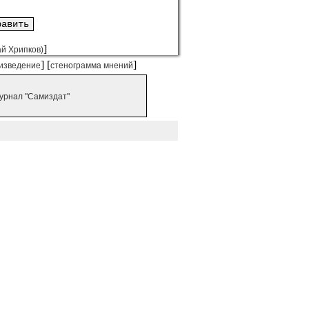
]
ай Хрипков)
] [
]
изведение
стенограмма мнений
урнал "Самиздат"