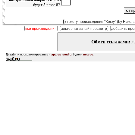
будет 5 плюс 8?
[
к тексту произведения "Хокку" (by Никол
[
] [
] [
все произведения
альтернативный просмотр
добавить про
Обмен ссылками:
Ж
Дизайн и программирование
-
aparus studio
.
Идея
-
negros
.