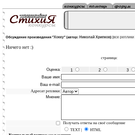
Хокку
Николай Хрипков
все реплики
Обсуждение произведения "
" (автор:
)
[
Ничего нет :)
страница:
Оценка:
1
2
3
Ваше имя:
Ваш e-mail:
Адресат реплики:
Мнение:
Получать ответы на своё сообщение
TEXT |
HTML
Контрольный вопрос:
сколько