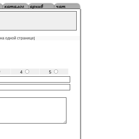
 на одной странице
]
4
5