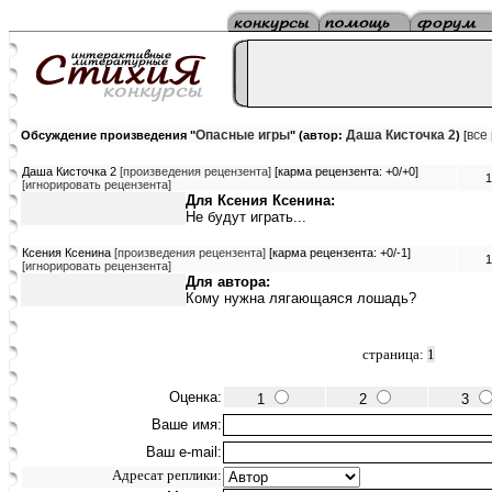
Опасные игры
Даша Кисточка 2
все
Обсуждение произведения "
" (автор:
)
[
Даша Кисточка 2
[произведения рецензента]
[карма рецензента: +0/+0]
1
[игнорировать рецензента]
Для Ксения Ксенина:
Не будут играть...
Ксения Ксенина
[произведения рецензента]
[карма рецензента: +0/-1]
1
[игнорировать рецензента]
Для автора:
Кому нужна лягающаяся лошадь?
страница:
1
Оценка:
1
2
3
Ваше имя:
Ваш e-mail:
Адресат реплики: