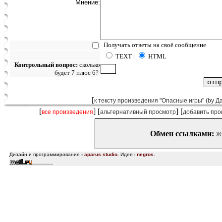
Мнение:
Получать ответы на своё сообщение
TEXT |
HTML
Контрольный вопрос:
сколько
будет 7 плюс 6?
[
к тексту произведения "Опасные игры" (by Д
[
] [
] [
все произведения
альтернативный просмотр
добавить про
Обмен ссылками:
Ж
Дизайн и программирование
-
aparus studio
.
Идея
-
negros
.