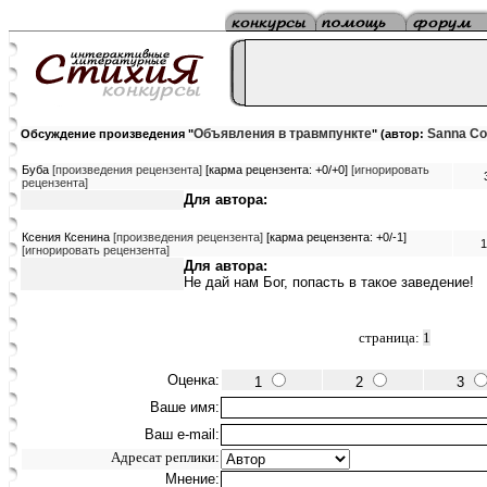
Объявления в травмпункте
Sanna Co
Обсуждение произведения "
" (автор:
Буба
[произведения рецензента]
[карма рецензента: +0/+0]
[игнорировать
рецензента]
Для автора:
Ксения Ксенина
[произведения рецензента]
[карма рецензента: +0/-1]
1
[игнорировать рецензента]
Для автора:
Не дай нам Бог, попасть в такое заведение!
страница:
1
Оценка:
1
2
3
Ваше имя:
Ваш e-mail:
Адресат реплики:
Мнение: