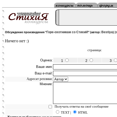
Горе-охотникам со СтихиИ
Bestiya
Обсуждение произведения "
" (автор:
)
[
Ничего нет :)
страница:
Оценка:
1
2
3
Ваше имя:
Ваш e-mail:
Адресат реплики:
Мнение:
Получать ответы на своё сообщение
TEXT |
HTML
Контрольный вопрос:
сколько