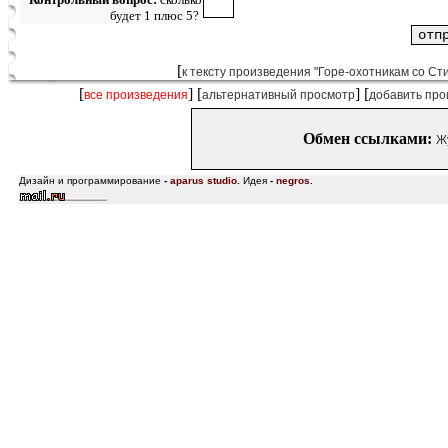
будет 1 плюс 5?
[
к тексту произведения "Горе-охотникам со Сти
[
] [
] [
все произведения
альтернативный просмотр
добавить про
Обмен ссылками:
Ж
Дизайн и программирование
-
aparus studio
.
Идея
-
negros
.