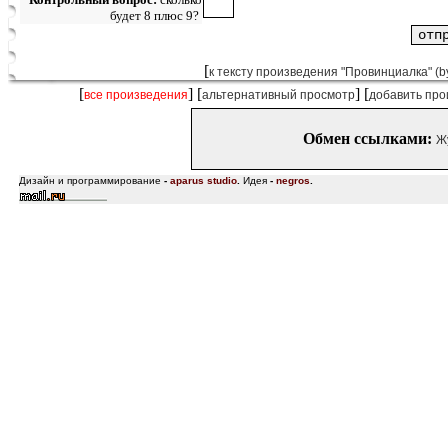
будет 8 плюс 9?
[
к тексту произведения "Провинциалка" (b
[
] [
] [
все произведения
альтернативный просмотр
добавить про
Обмен ссылками:
Ж
Дизайн и программирование
-
aparus studio
.
Идея
-
negros
.