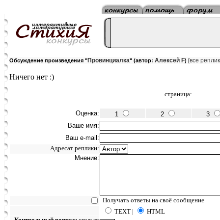
Провинциалка
Алексей F
все репли
Обсуждение произведения "
" (автор:
)
[
Ничего нет :)
страница:
Оценка:
1
2
3
Ваше имя:
Ваш e-mail:
Адресат реплики:
Мнение:
Получать ответы на своё сообщение
TEXT |
HTML
Контрольный вопрос:
сколько