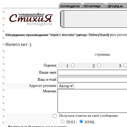
юрист москва
SidneyGued
все репли
Обсуждение произведения "
" (автор:
)
[
Ничего нет :)
страница:
Оценка:
1
2
3
Ваше имя:
Ваш e-mail:
Адресат реплики:
Мнение:
Получать ответы на своё сообщение
TEXT |
HTML
Контрольный вопрос:
сколько