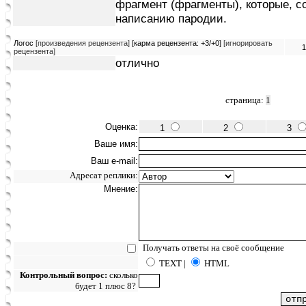
фрагмент (фрагменты), которые, с
написанию пародии.
Логос
[произведения рецензента]
[карма рецензента: +3/+0]
[игнорировать
1
рецензента]
отлично
страница:
1
Оценка:
1
2
3
Ваше имя:
Ваш e-mail:
Адресат реплики:
Мнение:
Получать ответы на своё сообщение
TEXT |
HTML
Контрольный вопрос:
сколько
будет 1 плюс 8?