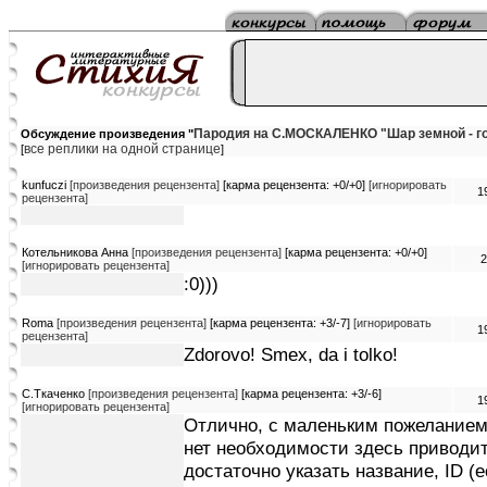
Пародия на С.МОСКАЛЕНКО "Шар земной - го
Обсуждение произведения "
все реплики на одной странице
[
]
kunfuczi
[произведения рецензента]
[карма рецензента: +0/+0]
[игнорировать
1
рецензента]
Котельникова Анна
[произведения рецензента]
[карма рецензента: +0/+0]
2
[игнорировать рецензента]
:0)))
Roma
[произведения рецензента]
[карма рецензента: +3/-7]
[игнорировать
1
рецензента]
Zdorovo! Smex, da i tolko!
C.Tкаченко
[произведения рецензента]
[карма рецензента: +3/-6]
1
[игнорировать рецензента]
Отлично, с маленьким пожеланием 
нет необходимости здесь приводи
достаточно указать название, ID (е