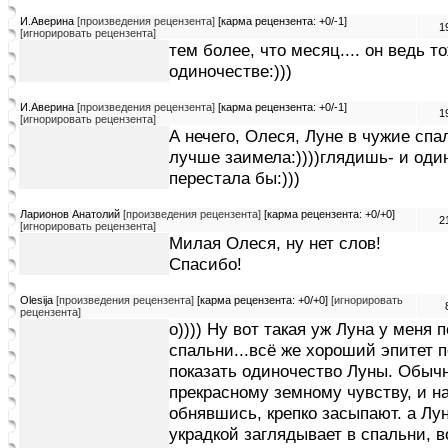
И.Аверина
[произведения рецензента]
[карма рецензента: +0/-1]
1
[игнорировать рецензента]
тем более, что месяц.... он ведь то
одиночестве:)))
И.Аверина
[произведения рецензента]
[карма рецензента: +0/-1]
1
[игнорировать рецензента]
А нечего, Олеся, Луне в чужие спа
лучше заимела:))))глядишь- и оди
перестала бы:)))
Ларионов Анатолий
[произведения рецензента]
[карма рецензента: +0/+0]
2
[игнорировать рецензента]
Милая Олеся, ну нет слов!
Спасибо!
Olesija
[произведения рецензента]
[карма рецензента: +0/+0]
[игнорировать
рецензента]
о)))) Ну вот такая уж Луна у меня 
спальни...всё же хороший эпитет п
показать одиночество Луны. Обыч
прекрасному земному чувству, и 
обнявшись, крепко засыпают. а Лун
украдкой заглядывает в спальни, 