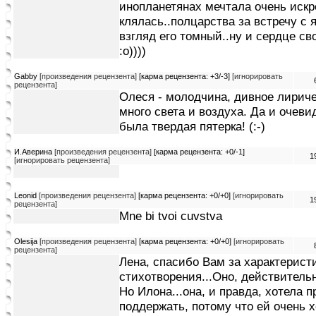
инопланетянах мечтала очень искрен
клялась..полцарства за встречу с я
взгляд его томный..ну и сердце св
:о))))
Gabby
[произведения рецензента]
[карма рецензента: +3/-3]
[игнорировать
рецензента]
Олеся - молодчина, дивное лириче
много света и воздуха. Да и очеви
была твердая пятерка! (:-)
И.Аверина
[произведения рецензента]
[карма рецензента: +0/-1]
1
[игнорировать рецензента]
Leonid
[произведения рецензента]
[карма рецензента: +0/+0]
[игнорировать
1
рецензента]
Mne bi tvoi cuvstva
Olesija
[произведения рецензента]
[карма рецензента: +0/+0]
[игнорировать
рецензента]
Лена, спасибо Вам за характерист
стихотворения...Оно, действитель
Но Илона...она, и правда, хотела 
поддержать, потому что ей очень 