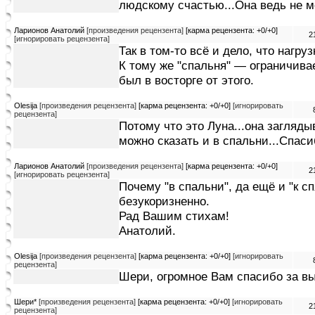
людскому счастью...Она ведь не 
Ларионов Анатолий
[произведения рецензента]
[карма рецензента: +0/+0]
2
[игнорировать рецензента]
Так в том-то всё и дело, что нагру
К тому же "спальня" — ограничива
был в восторге от этого.
Olesija
[произведения рецензента]
[карма рецензента: +0/+0]
[игнорировать
рецензента]
Потому что это Луна...она загляды
можно сказать и в спальни...Спаси
Ларионов Анатолий
[произведения рецензента]
[карма рецензента: +0/+0]
2
[игнорировать рецензента]
Почему "в спальни", да ещё и "к 
безукоризненно.
Рад Вашим стихам!
Анатолий.
Olesija
[произведения рецензента]
[карма рецензента: +0/+0]
[игнорировать
рецензента]
Шери, огромное Вам спасибо за вы
Шери*
[произведения рецензента]
[карма рецензента: +0/+0]
[игнорировать
2
рецензента]