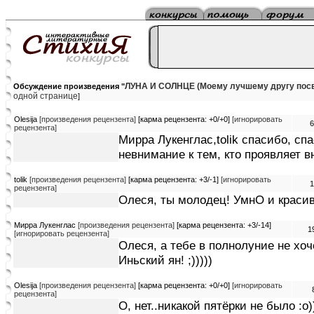
ЛУНА И СОЛНЦЕ (Моему лучшему другу посв
Обсуждение произведения "
одной странице
]
Olesija
[произведения рецензента]
[карма рецензента: +0/+0]
[игнорировать
6
рецензента]
Мирра Лукенглас,tolik спасибо, сп
невнимание к тем, кто проявляет в
tolik
[произведения рецензента]
[карма рецензента: +3/-1]
[игнорировать
1
рецензента]
Олеся, ты молодец! УмнО и красив
Мирра Лукенглас
[произведения рецензента]
[карма рецензента: +3/-14]
1
[игнорировать рецензента]
Олеся, а тебе в полнолуние не хоче
Иньский ян! ;)))))
Olesija
[произведения рецензента]
[карма рецензента: +0/+0]
[игнорировать
рецензента]
О, нет..никакой пятёрки не было :о)