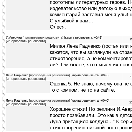
прототипы литературных героев. Н
издевательство или детскую выходк
комментарий заставил меня улыбну
С улыбкой к вам…
Олеся.
И.Аверина
[произведения рецензента]
[карма рецензента: +0/-1]
1
[игнорировать рецензента]
Милая Лена Радченко (гостья или 
кажется, что вы заглянули на стра
стихотворение, а не комментирова
ли? Тем более, что смысл их понят
Лена Радченко
[произведения рецензента]
[карма рецензента: +0/+0]
2
[игнорировать рецензента]
Оценка 5. Не знаю, почему она не с
то с компом, не то на сайте.
Лена Радченко
[произведения рецензента]
[карма рецензента: +0/+0]
2
[игнорировать рецензента]
Хорошие стихи! Но реплики И.Аве
просто позабавили. Это как в детс
Луна притащила колдуна..." К сер
стихотворению никакой посторонн