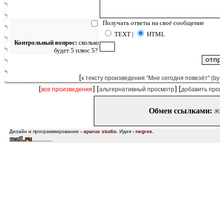
Получать ответы на своё сообщение
TEXT |
HTML
Контрольный вопрос:
сколько
будет 5 плюс 5?
[
к тексту произведения "Мне сегодня повезёт" (
[
] [
] [
все произведения
альтернативный просмотр
добавить про
Обмен ссылками:
Ж
Дизайн и программирование
-
aparus studio
.
Идея
-
negros
.