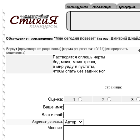
Мне сегодня повезёт
Дмитрий Шнай
Обсуждение произведения "
" (автор:
Беркут
[произведения рецензента]
[карма рецензента: +0/-14]
[игнорировать
4
рецензента]
Растворятся сплошь черты
бед моих, моих тревог,
в мир уйду я пустоты,
чтобы спать без задних ног.
страница:
Оценка:
1
2
3
Ваше имя:
Ваш e-mail:
Адресат реплики:
Мнение: