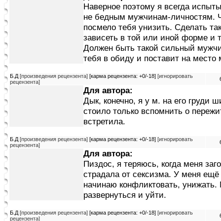
Наверное поэтому я всегда испыт
не бедным мужчинам-личностям. Ч
посмело тебя унизить. Сделать так
зависеть в той или иной форме и т
Должен быть такой сильный мужчин
тебя в обиду и поставит на место 
Б.Д
[произведения рецензента]
[карма рецензента: +0/-18]
[игнорировать
рецензента]
Для автора:
Дык, конечно, я у м. на его груди 
стоило только вспомнить о пережи
встретила.
Б.Д
[произведения рецензента]
[карма рецензента: +0/-18]
[игнорировать
рецензента]
Для автора:
Пиздос, я теряюсь, когда меня заг
страдала от сексизма. У меня ещё
начинаю конфликтовать, унижать. 
развернуться и уйти.
Б.Д
[произведения рецензента]
[карма рецензента: +0/-18]
[игнорировать
рецензента]