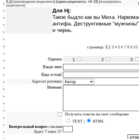
Б.Д
[произведения рецензента]
[карма рецензента: +0/-18]
[игнорировать
рецензента]
Для Hj:
Такое быдло как вы Миха. Наркома
антифа. Деструктивные "мужчины"
и чернь.
страница:
1
2
3
4
5
6
7
8
9
10
Оценка:
1
2
3
Ваше имя:
Ваш e-mail:
Адресат реплики:
Мнение:
Получать ответы на своё сообщение
TEXT |
HTML
Контрольный вопрос:
сколько
будет 7 плюс 5?