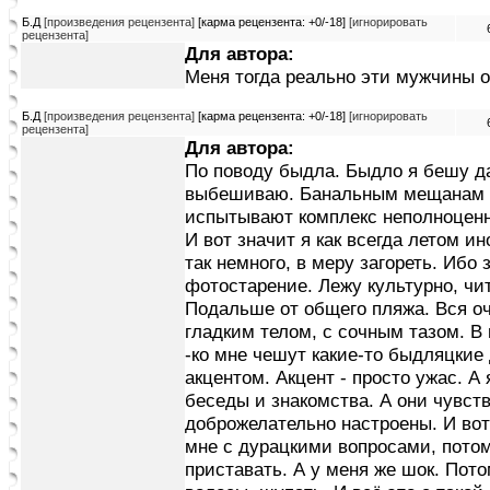
Б.Д
[произведения рецензента]
[карма рецензента: +0/-18]
[игнорировать
рецензента]
Для автора:
Меня тогда реально эти мужчины о
Б.Д
[произведения рецензента]
[карма рецензента: +0/-18]
[игнорировать
рецензента]
Для автора:
По поводу быдла. Быдло я бешу да
выбешиваю. Банальным мещанам я 
испытывают комплекс неполноценн
И вот значит я как всегда летом ин
так немного, в меру загореть. Ибо 
фотостарение. Лежу культурно, чит
Подальше от общего пляжа. Вся оч
гладким телом, с сочным тазом. В
-ко мне чешут какие-то быдляцкие
акцентом. Акцент - просто ужас. А 
беседы и знакомства. А они чувств
доброжелательно настроены. И вот
мне с дурацкими вопросами, потом
приставать. А у меня же шок. Пото