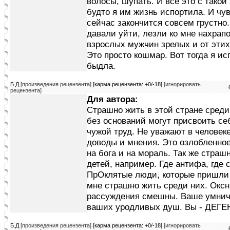
волосы, шупать. И всё это с такой
будто я им жизнь испортила. И чу
сейчас закончится совсем грустно
давали уйти, лезли ко мне нахрап
взрослых мужчин зрелых и от этих
Это просто кошмар. Вот тогда я и
быдла.
Б.Д
[произведения рецензента]
[карма рецензента: +0/-18]
[игнорировать
рецензента]
Для автора:
Страшно жить в этой стране среди
без оснований могут присвоить се
чужой труд. Не уважают в человеке
доводы и мнения. Это озлобленно
на бога и на мораль. Так же страш
детей, например. Где антифа, где 
ПрОклятые люди, которые пришли 
мне страшно жить среди них. Окс
рассуждения смешны. Ваше умнича
ваших уродливых душ. Вы - ДЕГ
Б.Д
[произведения рецензента]
[карма рецензента: +0/-18]
[игнорировать