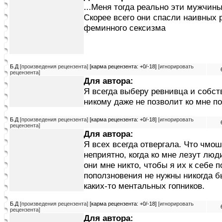
...Меня тогда реально эти мужчины
Скорее всего они спасли наивных 
феминного сексизма
Б.Д
[произведения рецензента]
[карма рецензента: +0/-18]
[игнорировать
рецензента]
Для автора:
Я всегда выберу ревнивца и собст
никому даже не позволит ко мне п
Б.Д
[произведения рецензента]
[карма рецензента: +0/-18]
[игнорировать
рецензента]
Для автора:
Я всех всегда отвергала. Что чмо
неприятно, когда ко мне лезут люд
они мне никто, чтобы я их к себе 
поползновения не нужны никогда бы
каких-то ментальных гопников.
Б.Д
[произведения рецензента]
[карма рецензента: +0/-18]
[игнорировать
рецензента]
Для автора: