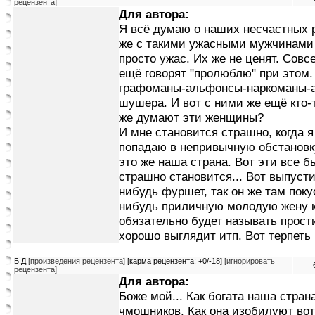
рецензента]
Для автора:
Я всё думаю о наших несчастных р
же с такими ужасными мужчинами п
просто ужас. Их же не ценят. Совсе
ещё говорят "пролюблю" при этом.
графоманы-альфонсы-наркоманы-ал
шушера. И вот с ними же ещё кто-
же думают эти женщины?
И мне становится страшно, когда я
попадаю в непривычную обстановку.
это же наша страна. Вот эти все б
страшно становится... Вот выпусти
нибудь фуршет, так он же там поку
нибудь приличную молодую жену к
обязательно будет называть прости
хорошо выглядит итп. Вот терпеть 
Б.Д
[произведения рецензента]
[карма рецензента: +0/-18]
[игнорировать
рецензента]
Для автора:
Боже мой... Как богата наша стран
чмошников. Как она изобилуют во