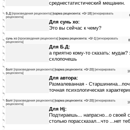
среднестатистический мещанин.
Б.Д
[произведения рецензента]
[карма рецензента: +0/-18]
[игнорировать
рецензента]
Для сунь хо:
Это вы сейчас к чему?
сунь хо
[произведения рецензента]
[карма рецензента: +0/-1]
[игнорировать
8
рецензента]
Для Б.Д:
а приятно кому-то сказать: мудак? 
схлопочешь
Болт
[произведения рецензента]
[карма рецензента: +0/-20]
[игнорировать
1
рецензента]
Для автора:
Размалеванная - Старшинина...поч
точная психологическая характерист
Болт
[произведения рецензента]
[карма рецензента: +0/-20]
[игнорировать
1
рецензента]
Для Hj:
Подтираешь... напрасно...о своей 
столько порассказал...что ...нет те