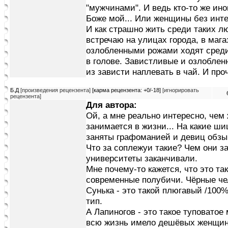
"мужчинами". И ведь кто-то же ино
Боже мой... Или женщины без инте
И как страшно жить среди таких л
встречаю на улицах города, в мага
озлобленными рожами ходят среди 
в голове. Завистливые и озлоблен
из зависти наплевать в чай. И про
Б.Д
[произведения рецензента]
[карма рецензента: +0/-18]
[игнорировать
рецензента]
Для автора:
Ой, а мне реально интересно, чем
занимается в жизни... На какие ши
заняты графоманией и девиц обзыв
Что за соплежуи такие? Чем они з
университеты заканчивали.
Мне почему-то кажется, что это та
современные полубичи. Чёрные че
Сунька - это такой плюгавый /100
тип.
А Лапиногов - это такое туповато
всю жизнь имело дешёвых женщин