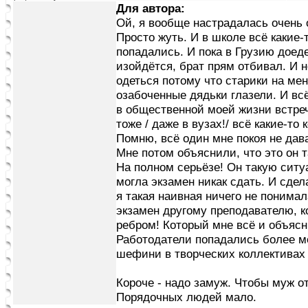
Для автора:
Ой, я вообще настрадалась очень 
Просто жуть. И в школе всё какие-
попадались. И пока в Грузию доед
изойдётся, брат прям отбивал. И 
одеться потому что старики на мен
озабоченные дядьки глазели. И всё
в общественной моей жизни встре
тоже / даже в вузах!/ всё какие-то
Помню, всё один мне покоя не дав
Мне потом объяснили, что это он т
На полном серьёзе! Он такую ситу
могла экзамен никак сдать. И сдела
я такая наивная ничего не понима
экзамен другому преподавателю, к
ребром! Который мне всё и объясн
Работодатели попадались более м
шефини в творческих коллективах 
Короче - надо замуж. Чтобы муж о
Порядочных людей мало.