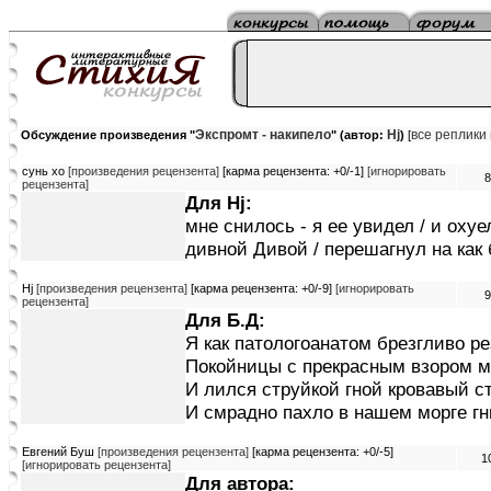
Экспромт - накипело
Hj
все реплики
Обсуждение произведения "
" (автор:
)
[
сунь хо
[произведения рецензента]
[карма рецензента: +0/-1]
[игнорировать
8
рецензента]
Для Hj:
мне снилось - я ее увидел / и охуе
дивной Дивой / перешагнул на как б
Hj
[произведения рецензента]
[карма рецензента: +0/-9]
[игнорировать
9
рецензента]
Для Б.Д:
Я как патологоанатом брезгливо ре
Покойницы с прекрасным взором м
И лился струйкой гной кровавый ст
И смрадно пахло в нашем морге гн
Евгений Буш
[произведения рецензента]
[карма рецензента: +0/-5]
1
[игнорировать рецензента]
Для автора: