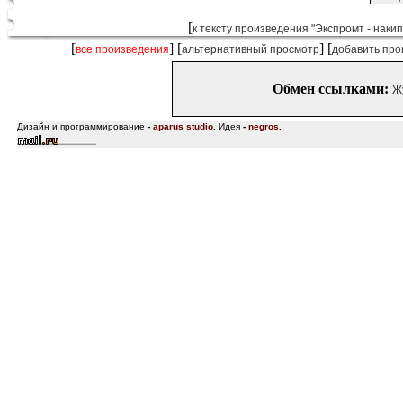
[
к тексту произведения "Экспромт - накипе
[
] [
] [
все произведения
альтернативный просмотр
добавить про
Обмен ссылками:
Ж
Дизайн и программирование
-
aparus studio
.
Идея
-
negros
.