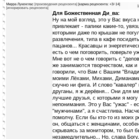
Мирра Лукенглас
[произведения рецензента]
[карма рецензента: +3/-14]
1
[игнорировать рецензента]
Для Божественная Ди_ва:
Ну на мой взгляд, это у Вас вкуса н
привлекает - папики какие-то, увя
которыми даже по крышам не погул
развлечения, типа в кафе посидеть
пацанов... Красавцы и энергетиче
есть о чем поговорить, поверьте у
Мне вот не о чем говорить с "дело
же занимаются творчеством, как и 
говорили, что Вам с Вашим "Владик
моими Лёхами, Михами, Диманами,
скучно ни фига. И слово "кавалер"
друганы, я ж дерёвня... Они для м
лучшие друзья, с которыми я могу 
непонимания. Это у Вас "ужас" - е
"мужчинами", а я счастлива. Насч
помолчу. Если бы кто-то из моих р
он, общаться с женщинами, особен
скрываясь за монитором, то был б
незамедлительно... Но, слава Богу