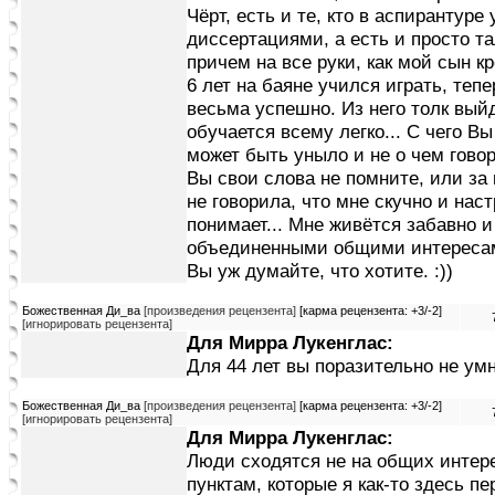
Чёрт, есть и те, кто в аспирантуре
диссертациями, а есть и просто т
причем на все руки, как мой сын к
6 лет на баяне учился играть, теп
весьма успешно. Из него толк выйд
обучается всему легко... С чего Вы 
может быть уныло и не о чем говор
Вы свои слова не помните, или за 
не говорила, что мне скучно и наст
понимает... Мне живётся забавно 
объединенными общими интересами
Вы уж думайте, что хотите. :))
Божественная Ди_ва
[произведения рецензента]
[карма рецензента: +3/-2]
[игнорировать рецензента]
Для Мирра Лукенглас:
Для 44 лет вы поразительно не ум
Божественная Ди_ва
[произведения рецензента]
[карма рецензента: +3/-2]
[игнорировать рецензента]
Для Мирра Лукенглас:
Люди сходятся не на общих интер
пунктам, которые я как-то здесь п