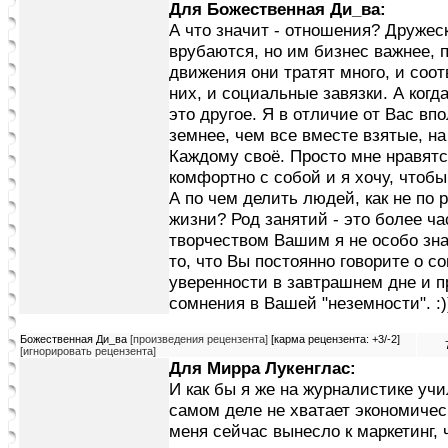
Для Божественная Ди_ва:
А что значит - отношения? Дружес
врубаются, но им бизнес важнее, 
движения они тратят много, и соо
них, и социальные завязки. А когд
это другое. Я в отличие от Вас впо
земнее, чем все вместе взятые, на
Каждому своё. Просто мне нравятся
комфортно с собой и я хочу, чтоб
А по чем делить людей, как не по 
жизни? Род занятий - это более ча
творчеством Вашим я не особо знак
то, что Вы постоянно говорите о с
уверенности в завтрашнем дне и п
сомнения в Вашей "неземности". :))
Божественная Ди_ва
[произведения рецензента]
[карма рецензента: +3/-2]
[игнорировать рецензента]
Для Мирра Лукенглас:
И как бы я же на журналистике учил
самом деле не хватает экономичес
меня сейчас вынесло к маркетинг, 