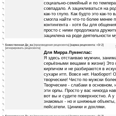
социально-семейный и по темперам
совпадало. А зацикливаться на р
как-то глупо. Как будто это как-то 
смогла найти что-то более менее 
контингента - хотя бы для общения
просто с ними продолжала дружить.
зациклена на роде деятельности 
Божественная Ди_ва
[произведения рецензента]
[карма рецензента: +3/-2]
[игнорировать рецензента]
Для Мирра Лукенглас:
Я здесь отстаиваю мужчин, заним
серьёзными вещами в жизни) Это н
кирпичом и не разбираются в искус
сухари итп. Вовсе нет. Наоборот! 
творческие! Чисто по мужски боле
Творческие - слабаки в основном, 
эти орлы. Просто у вас никогда на
вот вы и судите поверхностно. А у
знакомых - но и шняжные объекты,
пейсатели. Циники и дохляки.