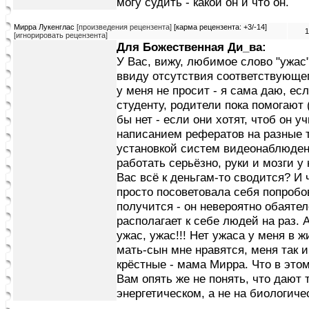
могу судить - какой он и что он.
Мирра Лукенглас
[произведения рецензента]
[карма рецензента: +3/-14]
1
[игнорировать рецензента]
Для Божественная Ди_ва:
У Вас, вижу, любимое слово "ужас"
ввиду отсутствия соответствующе
у меня не просит - я сама даю, есл
студенту, родители пока помогают 
бы нет - если они хотят, чтоб он у
написанием рефератов на разные 
установкой систем видеонаблюдени
работать серьёзно, руки и мозги у 
Вас всё к деньгам-то сводится? И 
просто посоветовала себя попробова
получится - он невероятно обаятел
располагает к себе людей на раз. А
ужас, ужас!!! Нет ужаса у меня в 
мать-сын мне нравятся, меня так 
крёстные - мама Мирра. Что в этом
Вам опять же не понять, что дают 
энергетическом, а не на биологичес