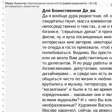
Мирра Лукенглас
[произведения рецензента]
[карма рецензента: +3/-14]
1
[игнорировать рецензента]
Для Божественная Ди_ва:
Да я вообще дура редкостная, об 
свидетельствует, масса комментов
непосредственно о текстах, а не о
бизнесе, "серьезных делах" и про
фигне, ну и куча посвященных мне
интересных мне авторов, некоторые
те откуда в гости приезжали, что
полюбоваться. Видимо, Вы просто 
или не везло Вам действительно на
то дилетантов. Я по роду работы о
бизнесменами, депутатами, чинов
дизайнерами... и среди них есть 
общаться чисто по жизни я люблю с
врубались в музыку, литературу, 
"космогонии" и были в то же врем
порядочными... каковыми они и яв
всяким мудачьём? И с чего Вы взя
необразованные? Художник Василь
Москве закончил, сейчас на режис