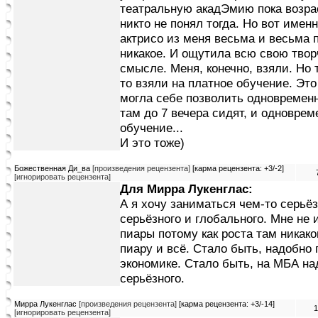
театральную акадЭмию пока возр
никто не понял тогда. Но вот именн
актрисо из меня весьма и весьма п
никакое. И ощутила всю свою твор
смысле. Меня, конечно, взяли. Но 
то взяли на платное обучение. Это 
могла себе позволить одновременно
там до 7 вечера сидят, и одноврем
обучение...
И это тоже)
Божественная Ди_ва
[произведения рецензента]
[карма рецензента: +3/-2]
[игнорировать рецензента]
Для Мирра Лукенглас:
А я хочу заниматься чем-то серьёз
серьёзного и глобального. Мне не
пиары потому как роста там никако
пиару и всё. Стало быть, надобно 
экономике. Стало быть, на МБА над
серьёзного.
Мирра Лукенглас
[произведения рецензента]
[карма рецензента: +3/-14]
1
[игнорировать рецензента]