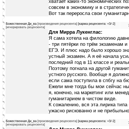
хватает каких-то экономических по
совсем в экономику и в стратеги
Вот так переросла свои гуманитар
Божественная Ди_ва
[произведения рецензента]
[карма рецензента: +3/-2]
[игнорировать рецензента]
Для Мирра Лукенглас:
Я сама хотела на филологию давн
- три пятёрки по трём экзаменам и
ЕГЭ. И плюс надо было хорошо зна
устный экзамен. А я её начала уси
последний год в 11 классе и реаль
Поэтому погнала на другой гумани
устного русского. Вообще я должн
если сама поступила в спбгу на бю
Ежели мне тогда бы мои сейчас н
я, конечно, на маркетинг или мене
гуманитарием в чистом виде.
К сожалению, вся эта лирика типа
ужасно рискованно и не прибыльно
Божественная Ди_ва
[произведения рецензента]
[карма рецензента: +3/-2]
[игнорировать рецензента]