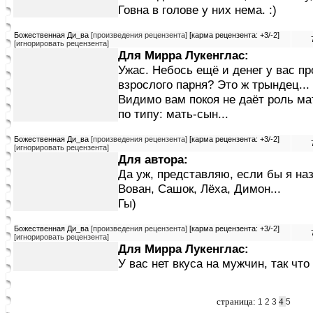
Говна в голове у них нема. :)
Божественная Ди_ва
[произведения рецензента]
[карма рецензента: +3/-2]
[игнорировать рецензента]
Для Мирра Лукенглас:
Ужас. Небось ещё и денег у вас пр
взрослого парня? Это ж трындец...
Видимо вам покоя не даёт роль ма
по типу: мать-сын...
Божественная Ди_ва
[произведения рецензента]
[карма рецензента: +3/-2]
[игнорировать рецензента]
Для автора:
Да уж, представляю, если бы я на
Вован, Сашок, Лёха, Димон...
Гы)
Божественная Ди_ва
[произведения рецензента]
[карма рецензента: +3/-2]
[игнорировать рецензента]
Для Мирра Лукенглас:
У вас нет вкуса на мужчин, так что
страница:
4
1
2
3
5