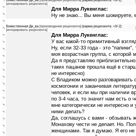
Божественная Ди_ва
[произведения рецензента]
[карма рецензента: +3/-2]
[игнорировать рецензента]
Для Мирра Лукенглас:
Ну не знаю... Вы меня шокируете, 
Божественная Ди_ва
[произведения рецензента]
[карма рецензента: +3/-2]
[игнорировать рецензента]
Для Мирра Лукенглас:
У вас какой-то примитивный взгля
Ну, если 32-33 года - это "папики",
моя возрастная группа, с которой 
Да я представляю приблизительно, 
таких пацанов прошла ещё в стар
не интересно)
С Владиком можно разговаривать о
космогонии и заканчивая литерату
человек, и если мы при наличии в
по 3-4 часа, то значит нам есть о 
мне категорически не интересно и у
ними делать?
Да, соглашусь с вами - обзывать ж
Монахову чести не делает. Но. Пол
женщинами. Так я думаю. Я его не 