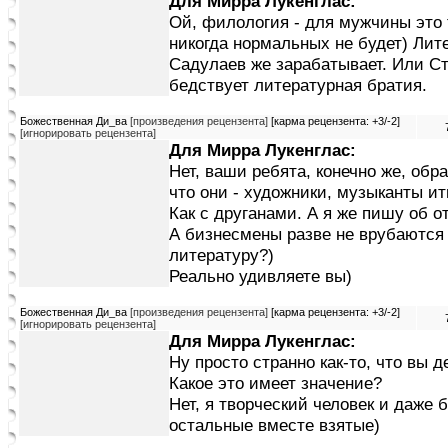
Для Мирра Лукенглас:
Ой, филология - для мужчины это 
никогда нормальных не будет) Лите
Садулаев же зарабатывает. Или Ст
бедствует литературная братия.
Божественная Ди_ва
[произведения рецензента]
[карма рецензента: +3/-2]
[игнорировать рецензента]
Для Мирра Лукенглас:
Нет, ваши ребята, конечно же, обр
что они - художники, музыканты итп
Как с друганами. А я же пишу об 
А бизнесмены разве не врубаются 
литературу?)
Реально удивляете вы)
Божественная Ди_ва
[произведения рецензента]
[карма рецензента: +3/-2]
[игнорировать рецензента]
Для Мирра Лукенглас:
Ну просто странно как-то, что вы д
Какое это имеет значение?
Нет, я творческий человек и даже 
остальные вместе взятые)