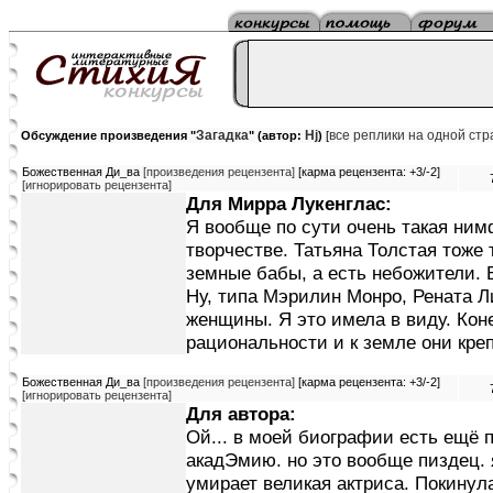
Загадка
Hj
все реплики на одной ст
Обсуждение произведения "
" (автор:
)
[
Божественная Ди_ва
[произведения рецензента]
[карма рецензента: +3/-2]
[игнорировать рецензента]
Для Мирра Лукенглас:
Я вообще по сути очень такая ним
творчестве. Татьяна Толстая тоже 
земные бабы, а есть небожители. 
Ну, типа Мэрилин Монро, Рената Л
женщины. Я это имела в виду. Коне
рациональности и к земле они кре
Божественная Ди_ва
[произведения рецензента]
[карма рецензента: +3/-2]
[игнорировать рецензента]
Для автора:
Ой... в моей биографии есть ещё 
акадЭмию. но это вообще пиздец. 
умирает великая актриса. Покинул