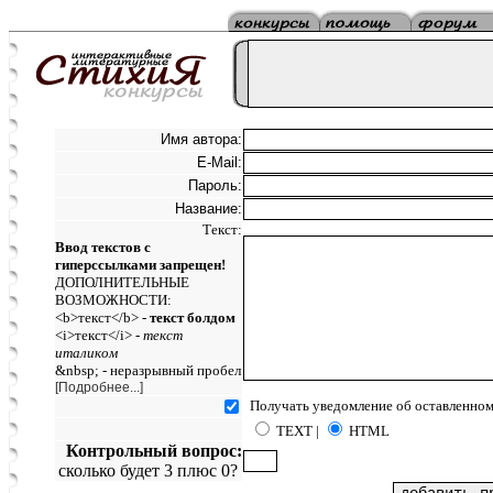
Имя автора:
E-Mail:
Пароль:
Название:
Текст:
Ввод текстов с
гиперссылками запрещен!
ДОПОЛНИТЕЛЬНЫЕ
ВОЗМОЖНОСТИ:
<b>текст</b> -
текст болдом
<i>текст</i> -
текст
италиком
&nbsp; - неразрывный пробел
[Подробнее...]
Получать уведомление об оставленном
TEXT |
HTML
Контрольный вопрос:
сколько будет 3 плюс 0?